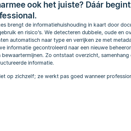
armee ook het juiste? Dáár begint 
fessional.
s brengt de informatiehuishouding in kaart door doc
 gebruik en risico’s. We detecteren dubbele, oude en o
ten automatisch naar type en verrijken ze met metada
e informatie gecontroleerd naar een nieuwe beheeromg
bewaartermijnen. Zo ontstaat overzicht, samenhang e
uctureerde informatie.
iet op zichzelf; ze werkt pas goed wanneer professiona