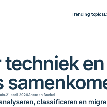
Trending topics
E
techniek en 
s samenkom
min.
21 april 2026
Anco
ten Boekel 
nalyseren, classificeren en migrer