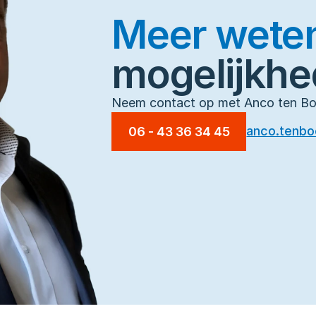
Meer wete
mogelijkh
Neem contact op met Anco ten Bo
anco.tenbo
06 - 43 36 34 45