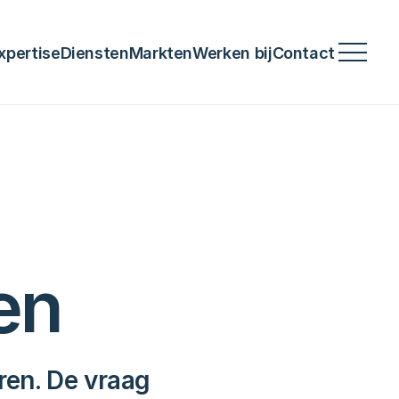
xpertise
Diensten
Markten
Werken bij
Contact
en
en. De vraag 