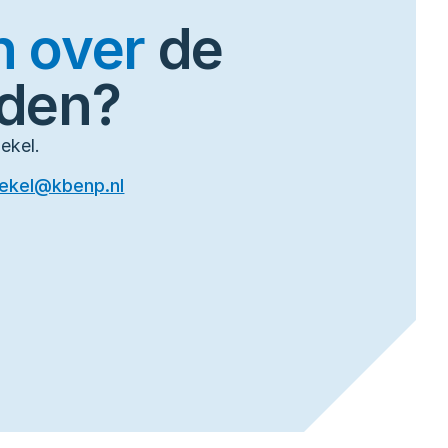
n over
de
eden?
ekel.
ekel@kbenp.nl