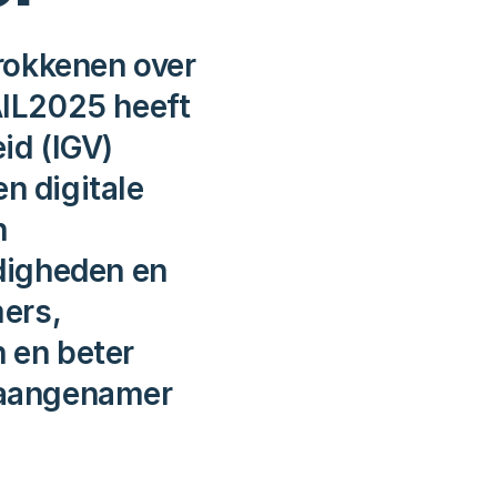
rokkenen over 
IL2025 heeft 
d (IGV) 
 digitale 
 
igheden en 
rs, 
en beter 
 aangenamer 