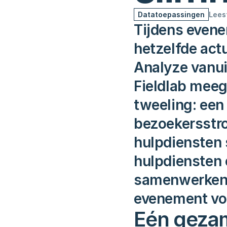
Datatoepassingen
Leest
Tijdens evenem
hetzelfde act
Analyze vanuit
Fieldlab meeg
tweeling: een 
bezoekersstr
hulpdiensten
hulpdiensten 
samenwerken, 
evenement vo
Eén gezam