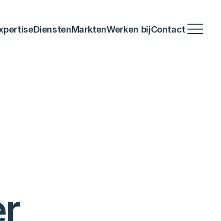
xpertise
Diensten
Markten
Werken bij
Contact
er