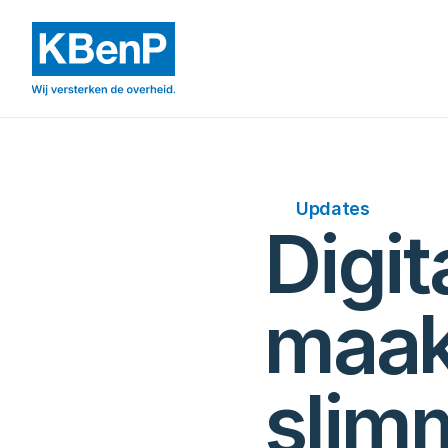
Updates
Digit
maak
slimm