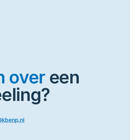
n over
een
eeling?
@kbenp.nl