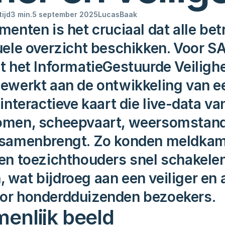
ijd
3 min.
5 september 2025
Lucas
Baak
enten is het cruciaal dat alle bet
uele overzicht beschikken. Voor SA
 het InformatieGestuurde Veilighei
ewerkt aan de ontwikkeling van een
interactieve kaart die live-data van
omen, scheepvaart, weersomstand
 samenbrengt. Zo konden meldkame
en toezichthouders snel schakelen 
wat bijdroeg aan een veiliger en
or honderdduizenden bezoekers.
enlijk beeld