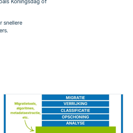
als Koningsdag of 
 snellere 
ers.