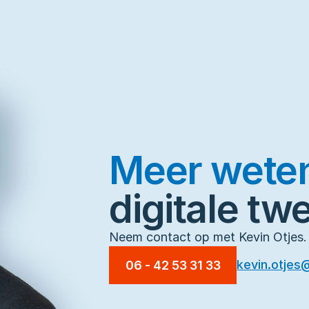
Meer wete
digitale tw
Neem contact op met Kevin Otjes.
kevin.otjes
06 - 42 53 31 33