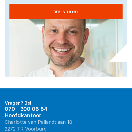
Versturen
Vragen? Bel
070 - 300 06 84
Hoofdkantoor
Charlotte van Pallandtlaan 18
2272 TR Voorburg