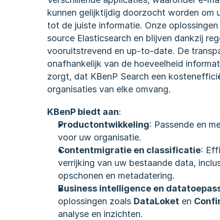
kunnen gelijktijdig doorzocht worden om u
tot de juiste informatie. Onze oplossinge
source Elasticsearch en blijven dankzij re
vooruitstrevend en up-to-date. De transpar
onafhankelijk van de hoeveelheid informati
zorgt, dat KBenP Search een kostenefficië
organisaties van elke omvang.
KBenP biedt aan
:
Productontwikkeling
: Passende en me
voor uw organisatie.
Contentmigratie en classificatie
: Ef
verrijking van uw bestaande data, inclus
opschonen en metadatering.
Business intelligence en datatoepas
oplossingen zoals 
DataLoket
 en 
Confi
analyse en inzichten.