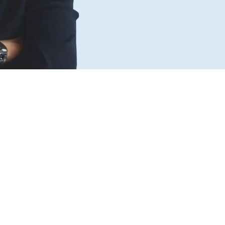
Laat een 
be
achter