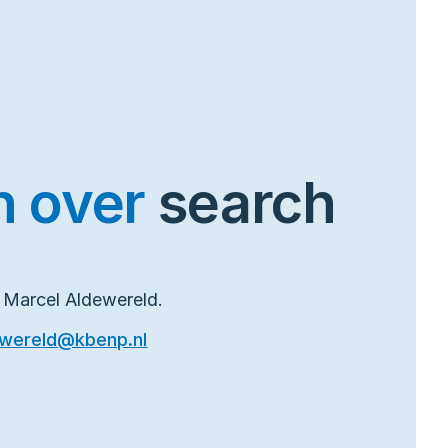
n over
search
 Marcel Aldewereld.
ewereld@kbenp.nl