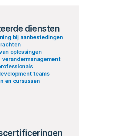
teerde diensten
ning bij aanbestedingen
rachten
 van oplossingen
en verandermanagement
professionals
development teams
en en cursussen
scertificeringen