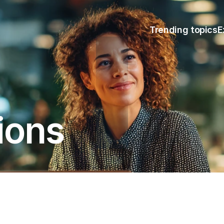
Trending topics
E
ions