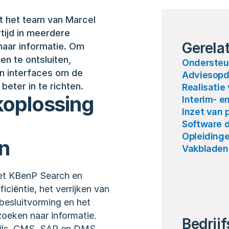
t het team van Marcel 
ijd in meerdere 
Gerela
naar informatie. Om 
 te ontsluiten, 
Ondersteu
n interfaces om de 
Adviesopd
beter in te richten. 
Realisatie
oplossing 
Interim- 
Inzet van 
Software 
Opleiding
n
Vakbladen
et KBenP Search en 
iëntie, het verrijken van 
besluitvorming en het 
zoeken naar informatie. 
Bedrijf
ails, CMS, SAP en DMS, 